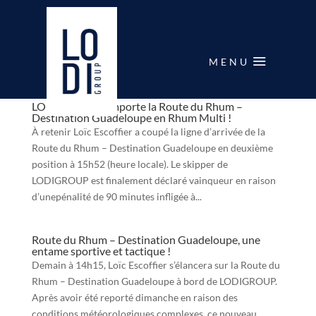
MENU
LODIGROUP remporte la Route du Rhum –
Destination Guadeloupe en Rhum Multi !
À retenir Loïc Escoffier a coupé la ligne d’arrivée de la
Route du Rhum – Destination Guadeloupe en deuxième
position à 15h52 (heure locale). Le skipper de
LODIGROUP est finalement déclaré vainqueur en raison
d’unepénalité de 90 minutes infligée à...
Route du Rhum – Destination Guadeloupe, une
entame sportive et tactique !
Demain à 14h15, Loïc Escoffier s’élancera sur la Route du
Rhum – Destination Guadeloupe à bord de LODIGROUP.
Après avoir été reporté dimanche en raison des
conditions météorologiques complexes, ce nouveau